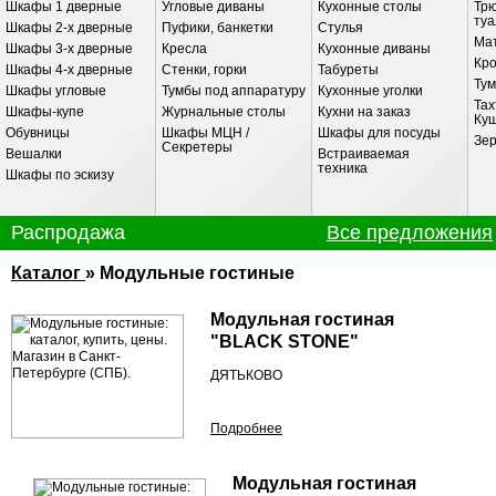
Шкафы 1 дверные
Угловые диваны
Кухонные столы
Трю
ту
Шкафы 2-х дверные
Пуфики, банкетки
Стулья
Ма
Шкафы 3-х дверные
Кресла
Кухонные диваны
Кр
Шкафы 4-х дверные
Стенки, горки
Табуреты
Ту
Шкафы угловые
Тумбы под аппаратуру
Кухонные уголки
Тах
Шкафы-купе
Журнальные столы
Кухни на заказ
Ку
Обувницы
Шкафы МЦН /
Шкафы для посуды
Зе
Секретеры
Вешалки
Встраиваемая
техника
Шкафы по эскизу
Распродажа
Все предложения
Каталог
» Модульные гостиные
Модульная гостиная
"BLACK STONE"
ДЯТЬКОВО
Подробнее
Модульная гостиная