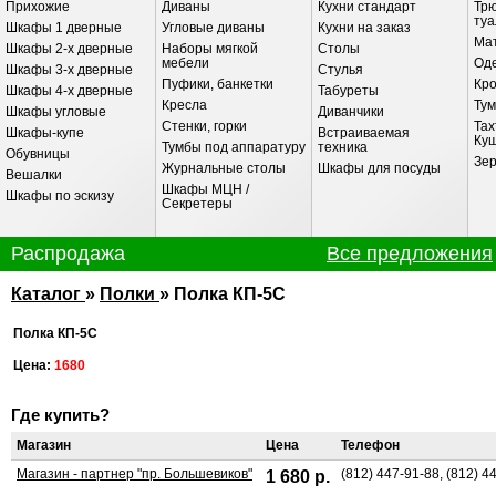
Прихожие
Диваны
Кухни стандарт
Трю
ту
Шкафы 1 дверные
Угловые диваны
Кухни на заказ
Ма
Шкафы 2-х дверные
Наборы мягкой
Столы
мебели
Оде
Шкафы 3-х дверные
Стулья
Пуфики, банкетки
Кр
Шкафы 4-х дверные
Табуреты
Кресла
Ту
Шкафы угловые
Диванчики
Стенки, горки
Тах
Шкафы-купе
Встраиваемая
Ку
Тумбы под аппаратуру
техника
Обувницы
Зе
Журнальные столы
Шкафы для посуды
Вешалки
Шкафы МЦН /
Шкафы по эскизу
Секретеры
Распродажа
Все предложения
РАСПРОДАЖА
Каталог
»
Полки
» Полка КП-5С
на 13 линии В.О., 72, в ТЦ "Русская Де
Полка КП-5С
сек 230
Цена:
1680
Гостиная"Дуэт"
Цена:
15320
Новая цена:
11490
Где купить?
Экономия 3830
Магазин
Цена
Телефон
Магазин - партнер "пр. Большевиков"
(812) 447-91-88, (812) 4
1 680 р.