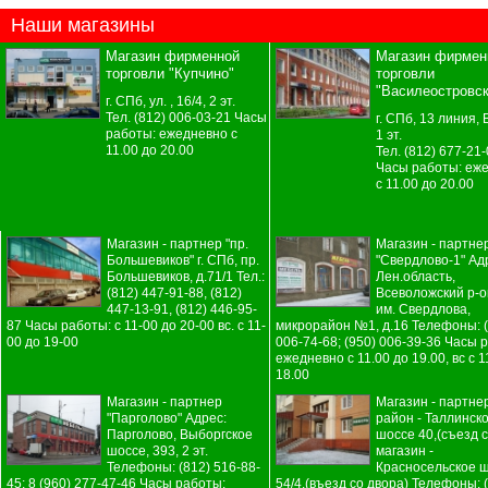
Наши магазины
Магазин фирменной
Магазин фирмен
торговли "Купчино"
торговли
"Василеостровск
г. СПб, ул. , 16/4, 2 эт.
Тел. (812) 006-03-21 Часы
г. СПб, 13 линия, В
работы: ежедневно с
1 эт.
11.00 до 20.00
Тел. (812) 677-21
Часы работы: еж
с 11.00 до 20.00
Магазин - партнер "пр.
Магазин - партне
Большевиков" г. СПб, пр.
"Свердлово-1" Ад
Большевиков, д.71/1 Тел.:
Лен.область,
(812) 447-91-88, (812)
Всеволожский р-он
447-13-91, (812) 446-95-
им. Свердлова,
87 Часы работы: с 11-00 до 20-00 вс. с 11-
микрорайон №1, д.16 Телефоны: (
00 до 19-00
006-74-68; (950) 006-39-36 Часы 
ежедневно с 11.00 до 19.00, вс с 1
18.00
Магазин - партнер
Магазин - партне
"Парголово" Адрес:
район - Таллинск
Парголово, Выборгское
шоссе 40,(съезд с
шоссе, 393, 2 эт.
магазин -
Телефоны: (812) 516-88-
Красносельское ш
45; 8 (960) 277-47-46 Часы работы:
54/4,(въезд со двора) Телефоны: 