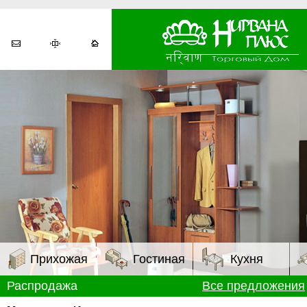
Прихожая
Гостиная
Кухня
Распродажа
Все предложения
Модульные прихожие
Модульные гостиные
Кухни стандарт
Сп
Прихожие
Диваны
Кухни модульные
Ко